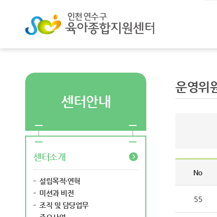
운영위
센터안내
센터소개
No
설립목적·연혁
미션과 비전
55
조직 및 담당업무