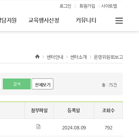
로그인
회원가입
사이트맵
상담지원
교육행사신청
커뮤니티
센터안내
센터소개
운영위원회보고
전체보기
총 : 75건
첨부파일
등록일
조회수
2024.08.09
792