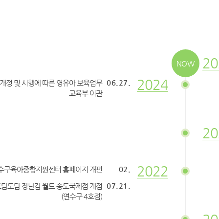
20
NOW
2024
06.27.
개정 및 시행에 따른 영유아 보육업무
교육부 이관
20
2022
02.
수구육아종합지원센터 홈페이지 개편
07.21.
담도담 장난감 월드 송도국제점 개점
(연수구 4호점)