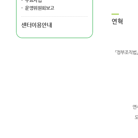
주요사업
운영위원회보고
연혁
센터이용안내
「정부조직법」
연
도