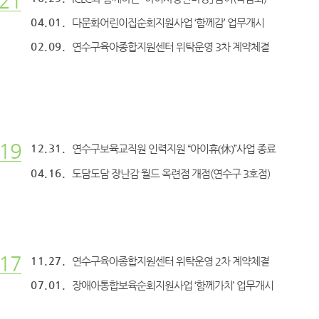
21
04.01.
다문화어린이집순회지원사업 ‘함께감’ 업무개시
02.09.
연수구육아종합지원센터 위탁운영 3차 계약체결
19
12.31.
연수구보육교직원 인력지원 “아이휴
”사업 종료
(休)
04.16.
도담도담 장난감 월드 옥련점 개점(연수구 3호점)
17
11.27.
연수구육아종합지원센터 위탁운영 2차 계약체결
07.01.
장애아통합보육순회지원사업 ‘함께가치’ 업무개시