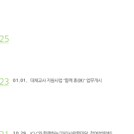
25
23
01.01.
대체교사 지원사업 "함께 휴(休)" 업무개시
10.29.
ICLC와 함께하는 「아이사랑한마당」 참여(박람회)