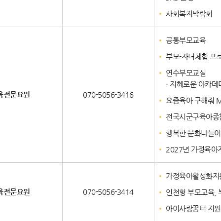
사회복지박람회
공통부모교육
부모-자녀체험 프
연수부모교실
- 지혜로운 아카데
육전문요원
070-5056-3416
요즘육아 구해줘 M
전국시군구육아종
행복한 문화나들이
2027년 가정육아
가정육아활성화지원
육전문요원
070-5056-3414
인천형 부모교육,
아이사랑꿈터 지원