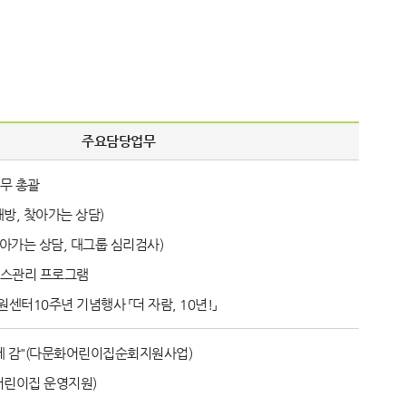
주요담당업무
무 총괄
방, 찾아가는 상담)
찾아가는 상담, 대그룹 심리검사)
스관리 프로그램
터10주년 기념행사 「더 자람, 10년!」
께 감"(다문화어린이집순회지원사업)
어린이집 운영지원)