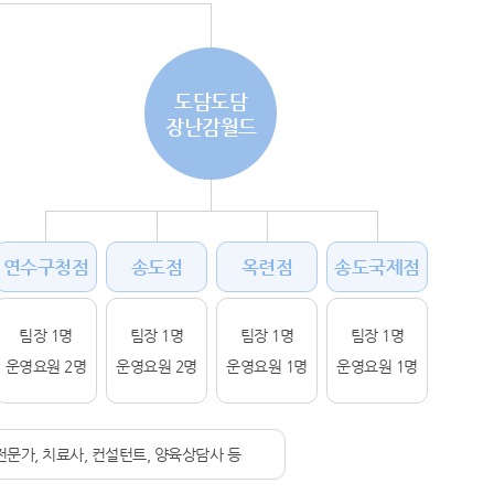
도담도담
장난감월드
연수구청점
송도점
옥련점
송도국제점
팀장 1명
팀장 1명
팀장 1명
팀장 1명
운영요원 2명
운영요원 2명
운영요원 1명
운영요원 1명
문가, 치료사, 컨설턴트, 양육상담사 등