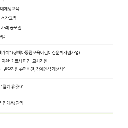
학대예방교육
 성장교육
 사례 공모전
행사
께가치" (장애아통합보육어린이집순회지원사업)
지원: 치료사 파견, 교사지원
: 발달지원 슈퍼비전, 장애인식 개선사업
"함께 휴(休)"
직접채용) 관리