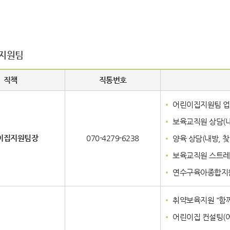
지원팀
직책
직통번호
어린이집지원팀 업
보육교직원 상담(내
이집지원팀장
070-4279-6238
양육 상담(내방, 
보육교직원 스트레
연수구육아종합지원센
취약보육지원 "함
어린이집 컨설팅(