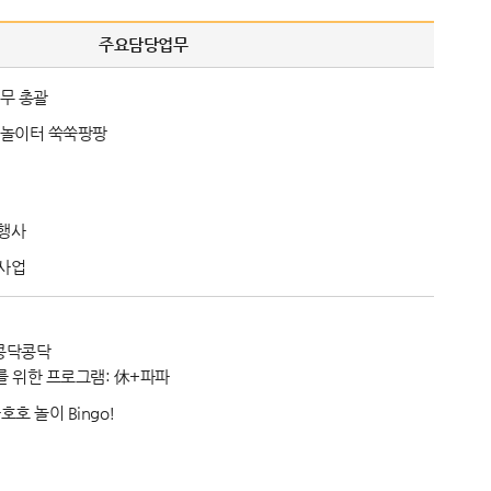
주요담당업무
무 총괄
놀이터 쑥쑥팡팡
행사
사업
 콩닥콩닥
를 위한 프로그램: 休+파파
호 놀이 Bingo!