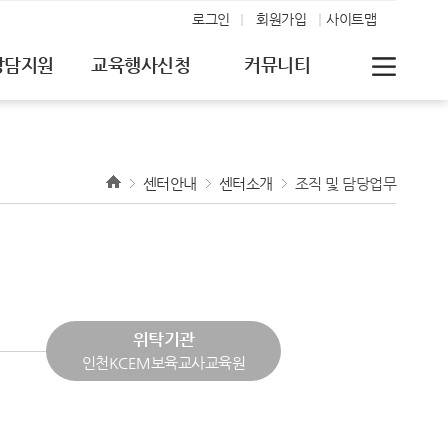
로그인
회원가입
사이트맵
상담지원
교육행사신청
커뮤니티
센터안내
센터소개
조직 및 담당업무
위탁기관
인천KCEM보육교사교육원