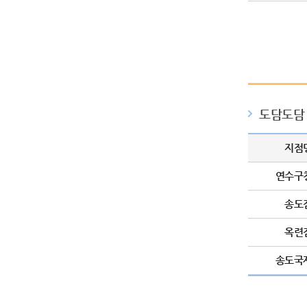
도담도담
지점
연수구
송도
옥련
송도국