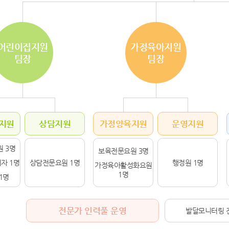
어린이집지원
가정육아지원
팀장
팀장
지원
상담지원
가정양육지원
운영지원
 3명
보육전문요원 3명
자 1명
상담전문요원 1명
행정원 1명
가정육아활성화요원
1명
1명
전문가 인력풀 운영
발달모니터링 전