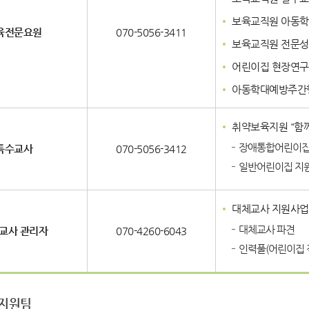
보육교직원 아동
육전문요원
070-5056-3411
보육교직원 전문성
어린이집 현장연구
아동학대예방주간
취약보육지원 "함
장애통합어린이집 
특수교사
070-5056-3412
일반어린이집 지원
대체교사 지원사업 
대체교사 파견
교사 관리자
070-4260-6043
인력풀(어린이집 
지원팀