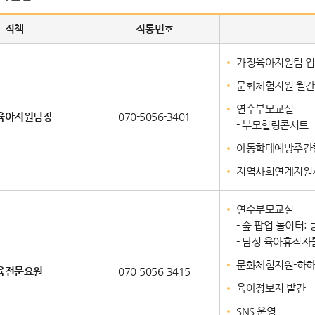
직책
직통번호
가정육아지원팀 업
문화체험지원 월간
연수부모교실
육아지원팀장
070-5056-3401
- 부모힐링콘서트
아동학대예방주간
지역사회연계지원
연수부모교실
- 숲 팝업 놀이터:
- 남성 육아휴직자
문화체험지원-하하호
육전문요원
070-5056-3415
육아정보지 발간
SNS 운영