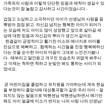
가족외의 사람과 이렇게 단단한
믿음과 애착이 생길수 있
다는것이 참 놀랍고 감사하고 시간이었습니다 .
겁많고 소심하고 소극적이던 아이가 선생님의 사랑을 듬
뿍받아 점점 밝고
자신감 넘치는 행복한 아이가 되어가
는 모습에 저도 아이도 많이 성장했고 앞으로 살아갈 세
상에 대한 믿음과 자신감의 뿌리가 생긴거 같아요.
한결같이 긍정적이고 활기찬 미소와 에너지로 아이를
진심으로 예뻐하고 ,
함께하는 시간들을 진정 행복해하신
다는 것을 순수한 아이의 마음이 그대로 느낀건가봅니
다.
때부리고 말안듣고 개구진 모습조차 귀엽게 봐주시
고 이제는 척하면 척하고 눈빛만 봐도 통하는 사이가 되
었네요.
곧 어린이집을 졸업하고 유치원을 가야하는데 계속 현실
을 부정하다 졸업식때 대성통곡할거 같은 우리 아이 ~
잘
되지도 않는 발음으로 박핸센님 박핸센님하면서
얘기만
해도 아이 얼굴에 미소가 번지는 나의 사랑 나의 선생님!