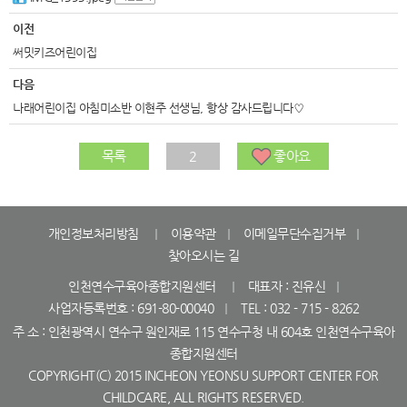
이전
써밋키즈어린이집
다음
나래어린이집 아침미소반 이현주 선생님, 항상 감사드립니다♡
목록
2
좋아요
개인정보처리방침
이용약관
이메일무단수집거부
찾아오시는 길
인천연수구육아종합지원센터
대표자 : 진유신
사업자등록번호 : 691-80-00040
TEL : 032 - 715 - 8262
주 소 : 인천광역시 연수구 원인재로 115 연수구청 내 604호 인천연수구육아
종합지원센터
COPYRIGHT(C) 2015 INCHEON YEONSU SUPPORT CENTER FOR
CHILDCARE, ALL RIGHTS RESERVED.