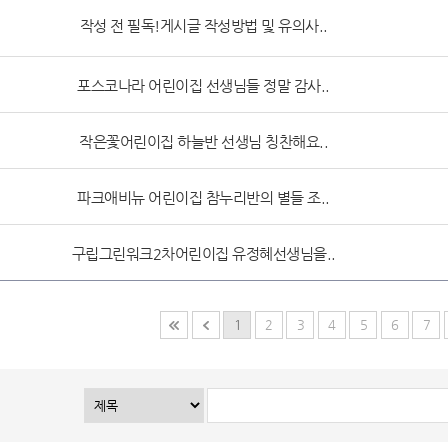
작성 전 필독!게시글 작성방법 및 유의사..
포스코나라 어린이집 선생님들 정말 감사..
작은꽃어린이집 하늘반 선생님 칭찬해요..
파크애비뉴 어린이집 참누리반의 별들 조..
구립그린워크2차어린이집 유정혜선생님을..
1
2
3
4
5
6
7