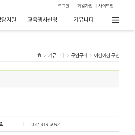
로그인
회원가입
사이트맵
상담지원
교육행사신청
커뮤니티
커뮤니티
구인구직
어린이집 구인
호
032-819-6092