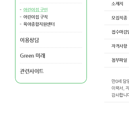
소재지
어린이집 구인
어린이집 구직
모집직종
육아종합지원센터
접수마감
이용상담
자격사항
Green 미래
첨부파일
관련사이트
만0세 담
이력서, 
감사합니다