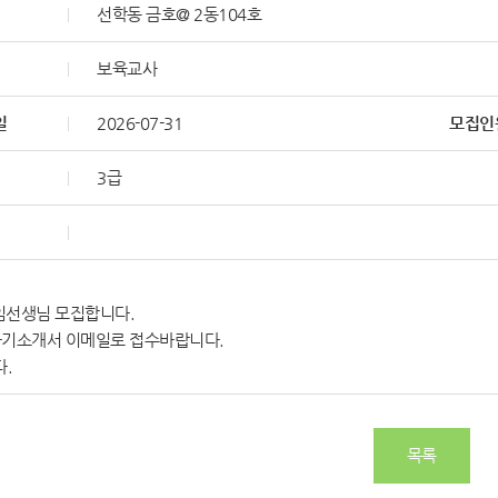
선학동 금호@ 2동104호
보육교사
일
2026-07-31
모집인
3급
임선생님 모집합니다.
자기소개서 이메일로 접수바랍니다.
.
목록