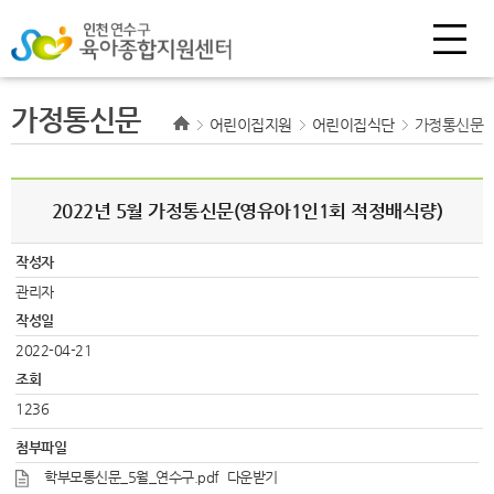
가정통신문
어린이집지원
어린이집식단
가정통신문
2022년 5월 가정통신문(영유아1인1회 적정배식량)
작성자
관리자
작성일
2022-04-21
조회
1236
첨부파일
학부모통신문_5월_연수구.pdf
다운받기