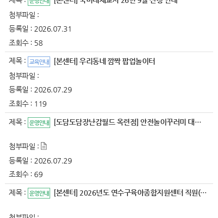
운영안내
첨부파일 :
등록일 :
2026.07.31
조회수 :
58
제목 :
[본센터] 우리동네 깜짝 팝업놀이터
교육안내
첨부파일 :
등록일 :
2026.07.29
조회수 :
119
제목 :
[도담도담장난감월드 옥련점] 안전놀이꾸러미 대여 안내
운영안내
첨부파일 :
등록일 :
2026.07.29
조회수 :
69
제목 :
[본센터] 2026년도 연수구육아종합지원센터 직원(대체교사..
운영안내
첨부파일 :