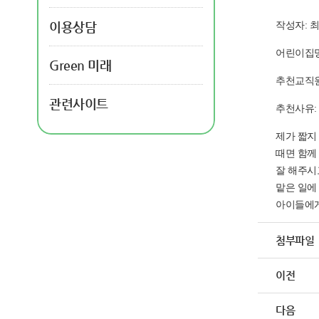
이용상담
작성자: 
어린이집명
Green 미래
추천교직원
관련사이트
추천사유:
제가 짧지
때면 함께
잘 해주시
맡은 일에
아이들에게
첨부파일
이전
다음