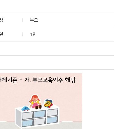
상
부모
원
1명