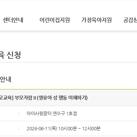
센터안내
어린이집지원
가정육아지원
공감
육 신청
 안내
모교육] 부모자람Ⅱ(영유아 성 행동 이해하기)
아이사랑꿈터 연수구 1호점
2026-06-11(목) 10시00분 ~ 12시00분