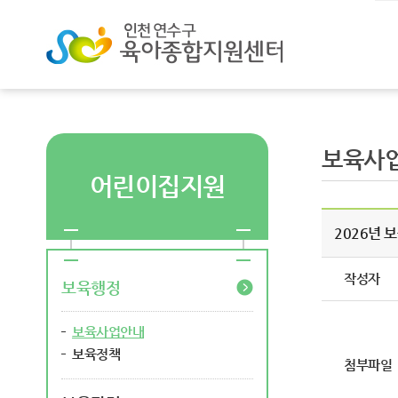
보육사
어린이집지원
2026년 
작성자
보육행정
보육사업안내
보육정책
첨부파일