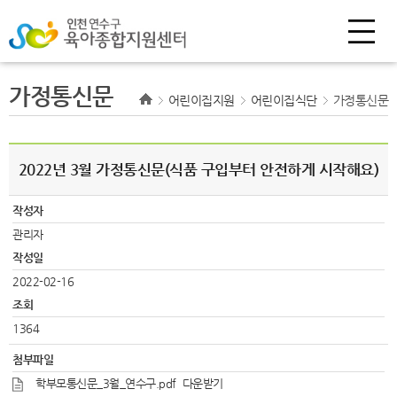
가정통신문
어린이집지원
어린이집식단
가정통신문
2022년 3월 가정통신문(식품 구입부터 안전하게 시작해요)
작성자
관리자
작성일
2022-02-16
조회
1364
첨부파일
학부모통신문_3월_연수구.pdf
다운받기